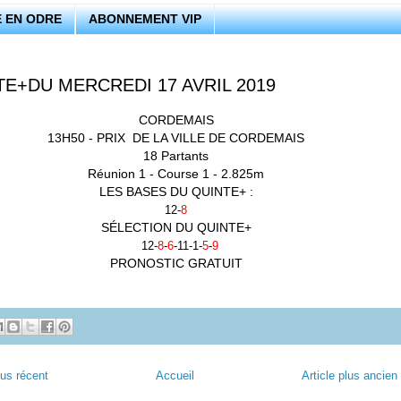
 EN ODRE
ABONNEMENT VIP
TE+DU MERCREDI 17 AVRIL 2019
CORDEMAIS
13H50 - PRIX DE LA VILLE DE CORDEMAIS
18 Partants
Réunion 1 - Course 1 - 2.825m
LES BASES DU QUINTE+ :
12-
8
SÉLECTION DU QUINTE+
12-
8
-
6
-11-1-
5
-
9
PRONOSTIC GRATUIT
lus récent
Accueil
Article plus ancien