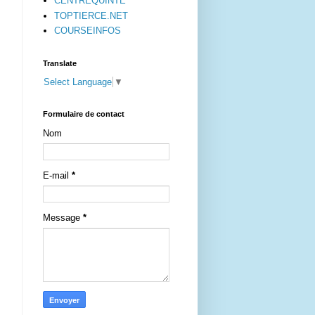
CENTREQUINTE
TOPTIERCE.NET
COURSEINFOS
Translate
Select Language
▼
Formulaire de contact
Nom
E-mail
*
Message
*