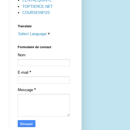
CENTREQUINTE
TOPTIERCE.NET
COURSEINFOS
Translate
Select Language
▼
Formulaire de contact
Nom
E-mail
*
Message
*