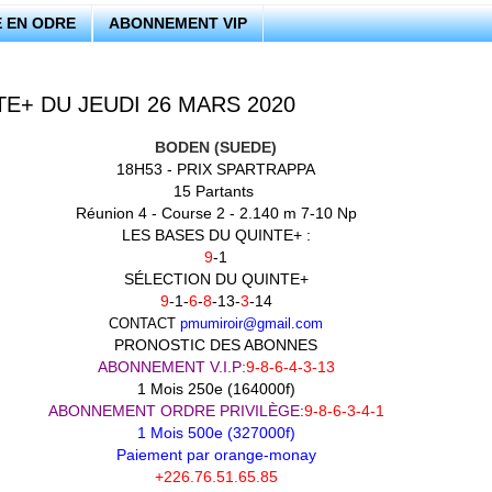
 EN ODRE
ABONNEMENT VIP
TE+ DU JEUDI 26 MARS 2020
BODEN (SUEDE)
18H53 - PRIX SPARTRAPPA
15 Partants
Réunion 4 - Course 2 - 2.140 m 7-10 Np
LES BASES DU QUINTE+ :
9
-1
SÉLECTION DU QUINTE+
9
-1-
6
-
8
-13-
3
-14
CONTACT
pmumiroir@gmail.com
PRONOSTIC DES ABONNES
ABONNEMENT V.I.P:
9-8-6-4-3-13
1 Mois 250e (164000f)
ABONNEMENT ORDRE PRIVILÈGE
:
9-8-6-3-4-1
1 Mois 500e (327000f)
Paiement par orange-monay
+226.76.51.65.85