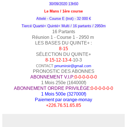
30/09/2020 13h50
Le Mans / 1
ère
course
Attelé - Course E (trot) - 32 000 €
Tiercé Quarté+ Quinté+ Multi / 16 partants / 2950m
16 Partants
Réunion 1 - Course 1 - 2950
m
LES BASES DU QUINTE+ :
8
-
15
SÉLECTION DU QUINTE+
8
-
15
-
12
-
13
-
4
-10-3
CONTACT
pmumiroir@gmail.com
PRONOSTIC DES ABONNES
ABONNEMENT V.I.P
:0-0-0-0-0-0
1 Mois 250e (164000f)
ABONNEMENT ORDRE PRIVILÈGE
:0-0-0-0-0-0
1 Mois 500e (327000f)
Paiement par orange-monay
+226.76.51.65.85