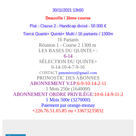
30/11/2021 13h50
Deauville / 2
ème
course
Plat - Classe 2 - Handicap divisé - 50 000 €
Tiercé Quarté+ Quinté+ Multi / 16 partants / 1300m
16 Partants
Réunion 1 - Course 2 1300
m
LES BASES DU QUINTE+ :
6-14
SÉLECTION DU QUINTE+
6-14-10-4-7-9-16
CONTACT
pmumiroir@gmail.com
PRONOSTIC DES ABONNES
ABONNEMENT V.I.P
:6-9-10-14-2-11
1 Mois 250e (164000f)
ABONNEMENT ORDRE PRIVILÈGE
:10-6-14-9-11-2
1 Mois 500e (327000f)
Paiement par orange-monay
+226.76.51.65.85 ou +33673235832