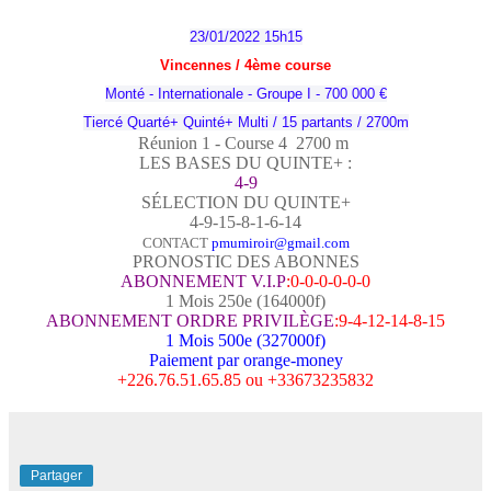
23/01/2022 15h15
Vincennes / 4
ème
course
Monté - Internationale - Groupe I - 700 000 €
Tiercé Quarté+ Quinté+ Multi / 15 partants / 2700m
Réunion 1 - Course 4 2700
m
LES BASES DU QUINTE+ :
4-9
SÉLECTION DU QUINTE+
4-9-15-8-1-6-14
CONTACT
pmumiroir@gmail.com
PRONOSTIC DES ABONNES
ABONNEMENT V.I.P
:0-0-0-0-0-0
1 Mois 250e (164000f)
ABONNEMENT ORDRE PRIVILÈGE
:9-4-12-14-8-15
1 Mois 500e (327000f)
Paiement par orange-money
+226.76.51.65.85 ou +33673235832
Partager