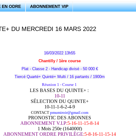
 EN ODRE
ABONNEMENT VIP
TE+ DU MERCREDI 16 MARS 2022
16/03/2022 13h55
Chantilly / 1
ère
course
Plat - Classe 2 - Handicap divisé - 50 000 €
Tiercé Quarté+ Quinté+ Multi / 16 partants / 1900m
Réunion 1 - Course 1
LES BASES DU QUINTE+ :
10-11
SÉLECTION DU QUINTE+
10-11-1-6-2-4-9
CONTACT
pmumiroir@gmail.com
PRONOSTIC DES ABONNES
ABONNEMENT V.I.P
:5-16-11-15-8-14
1 Mois 250e (164000f)
ABONNEMENT ORDRE PRIVILÈGE
:5-8-16-11-15-14