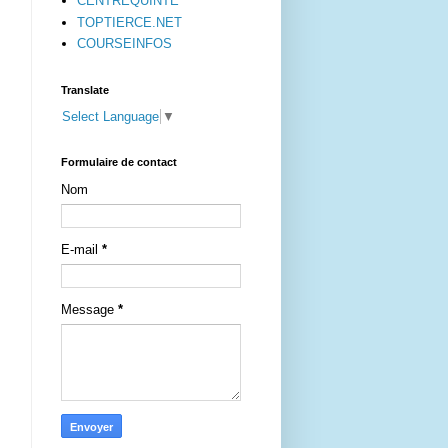
CENTREQUINTE
TOPTIERCE.NET
COURSEINFOS
Translate
Select Language
▼
Formulaire de contact
Nom
E-mail
*
Message
*