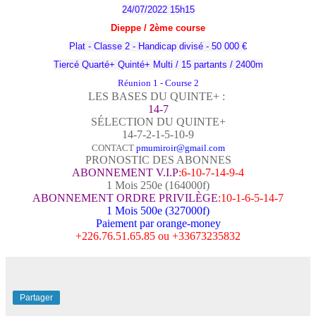
24/07/2022 15h15
Dieppe / 2
ème
course
Plat - Classe 2 - Handicap divisé - 50 000 €
Tiercé Quarté+ Quinté+ Multi / 15 partants / 2400m
Réunion 1 - Course 2
LES BASES DU QUINTE+ :
14-7
SÉLECTION DU QUINTE+
14-7-2-1-5-10-9
CONTACT
pmumiroir@gmail.com
PRONOSTIC DES ABONNES
ABONNEMENT V.I.P
:6-10-7-14-9-4
1 Mois 250e (164000f)
ABONNEMENT ORDRE PRIVILÈGE
:10-1-6-5-14-7
1 Mois 500e (327000f)
Paiement par orange-money
+226.76.51.65.85 ou +33673235832
Partager