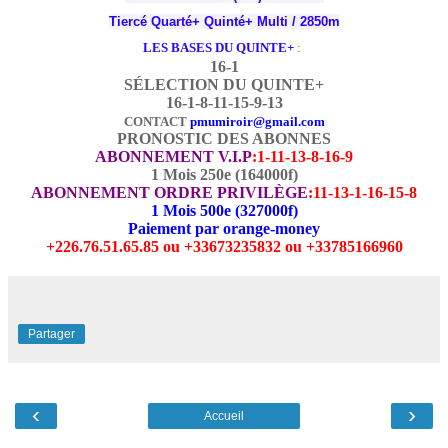
Tiercé Quarté+ Quinté+ Multi / 2850m
LES BASES DU QUINTE+
:
16-1
SÉLECTION DU QUINTE+
16-1-8-11-15-9-13
CONTACT
pmumiroir@gmail.com
PRONOSTIC DES ABONNES
ABONNEMENT V.I.P
:
1-11-13-8-16-9
1 Mois 250e (164000f)
ABONNEMENT ORDRE PRIVILÈGE
:
11-13-1-16-15-8
1 Mois 500e (327000f)
Paiement par orange-money
+226.76.51.65.85 ou +33673235832 ou +33785166960
Partager
‹
›
Accueil