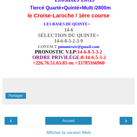
Tiercé Quarté+Quinté+Multi /2800m
le Croise-Laroche / 1ère course
LES BASES DU QUINTE+
:
14-6
SÉLECTION DU QUINTE+
14-6-8-5-2-3-9
CONTACT
pmumiroir@gmail.com
PRONOSTIC V.I.P
:
14-6-8-5-3-2
ORDRE PRIVILÈGE
:8-14-6-5-3-2
+226.76.51.65.85 ou +33785166960
Partager
‹
›
Accueil
Afficher la version Web