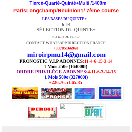
Tiercé-Quarté-Quinté+Multi /1400m
ParisLongchamp/Reuinion1/ 7ème course
LES BASES DU QUINTE+
:
6-14
SÉLECTION DU QUINTE+
6-14-11-9-15-3-7
CONTACT WHATSAPP DIRECTION FRANCE
+33785166960
miroirpmu14@gmail.com
PRONOSTIC V.I.P ABONNES
:
11-4-6-15-3-14
1 Mois 250e (164000f)
ORDRE PRIVILÈGE ABONNES
:4-11-6-3-14-15
1 Mois 500e (327000f)
+226.76.51.65.85