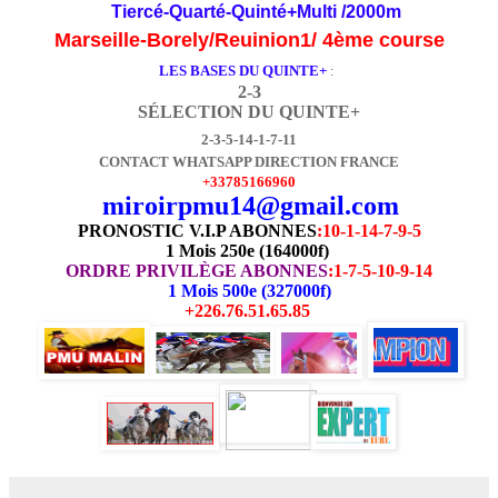
Tiercé-Quarté-Quinté+Multi /2000m
Marseille-Borely/Reuinion1/ 4ème course
LES BASES DU QUINTE+
:
2-3
SÉLECTION DU QUINTE+
2-3-5-14-1-7-11
CONTACT WHATSAPP DIRECTION FRANCE
+33785166960
miroirpmu14@gmail.com
PRONOSTIC V.I.P ABONNES
:
10-1-14-7-9-5
1 Mois 250e (164000f)
ORDRE PRIVILÈGE ABONNES
:1-7-5-10-9-14
1 Mois 500e (327000f)
+226.76.51.65.85