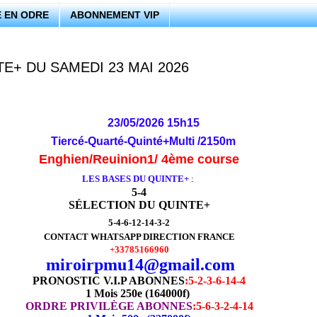
 EN ODRE
ABONNEMENT VIP
E+ DU SAMEDI 23 MAI 2026
23/05/2026 15h15
Tiercé-Quarté-Quinté+Multi /2150m
Enghien/Reuinion1/ 4ème course
LES BASES DU QUINTE+
:
5-4
SÉLECTION DU QUINTE+
5-4-6-12-14-3-2
CONTACT WHATSAPP DIRECTION FRANCE
+33785166960
miroirpmu14@gmail.com
PRONOSTIC V.I.P ABONNES
:
5-2-3-6-14-4
1 Mois 250e (164000f)
ORDRE PRIVILÈGE ABONNES
:5-6-3-2-4-14