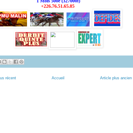
1 Mois 500e (327000f)
+226.76.51.65.85
lus récent
Accueil
Article plus ancien