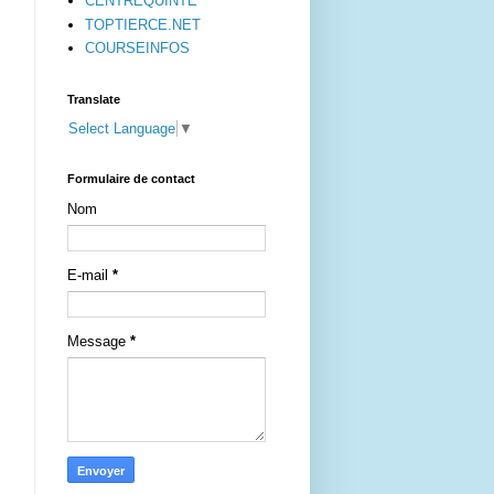
CENTREQUINTE
TOPTIERCE.NET
COURSEINFOS
Translate
Select Language
▼
Formulaire de contact
Nom
E-mail
*
Message
*