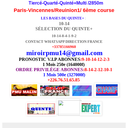
Tiercé-Quarté-Quinté+Multi /2850m
Paris-Vincennes/Reuinion1/ 6ème course
LES BASES DU QUINTE+
:
10-14
SÉLECTION DU QUINTE+
10-14-8-4-1-9-2
CONTACT WHATSAPP DIRECTION FRANCE
+33785166960
miroirpmu14@gmail.com
PRONOSTIC V.I.P ABONNES
:
9-10-14-12-2-3
1 Mois 250e (164000f)
ORDRE PRIVILÈGE ABONNES
:8-14-2-12-10-1
1 Mois 500e (327000f)
+226.76.51.65.85