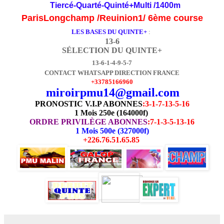
Tiercé-Quarté-Quinté+Multi /1400m
ParisLongchamp /Reuinion1/ 6ème course
LES BASES DU QUINTE+
:
13-6
SÉLECTION DU QUINTE+
13-6-1-4-9-5-7
CONTACT WHATSAPP DIRECTION FRANCE
+33785166960
miroirpmu14@gmail.com
PRONOSTIC V.I.P ABONNES
:
3-1-7-13-5-16
1 Mois 250e (164000f)
ORDRE PRIVILÈGE ABONNES
:7-1-3-5-13-16
1 Mois 500e (327000f)
+226.76.51.65.85