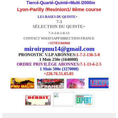
Tiercé-Quarté-Quinté+Multi /2000m
Lyon-Parilly /Reuinion1/ 8ème course
LES BASES DU QUINTE+
:
7-3
SÉLECTION DU QUINTE+
7-3-2-6-1-8-13
CONTACT WHATSAPP DIRECTION FRANCE
+33785166960
miroirpmu14@gmail.com
PRONOSTIC V.I.P ABONNES
:
1-7-2-136-5-8
1 Mois 250e (164000f)
ORDRE PRIVILÈGE ABONNES
:7-1-13-6-2-5
1 Mois 500e (327000f)
+226.76.51.65.85