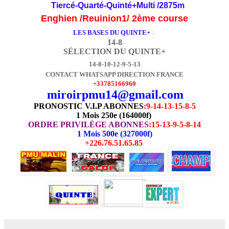
Tiercé-Quarté-Quinté+Multi /2875m
Enghien /Reuinion1/ 2ème course
LES BASES DU QUINTE+
:
14-8
SÉLECTION DU QUINTE+
14-8-10-12-9-5-13
CONTACT WHATSAPP DIRECTION FRANCE
+33785166960
miroirpmu14@gmail.com
PRONOSTIC V.I.P ABONNES
:
9-14-13-15-8-5
1 Mois 250e (164000f)
ORDRE PRIVILÈGE ABONNES
:15-13-9-5-8-14
1 Mois 500e (327000f)
+226.76.51.65.85