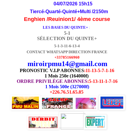
04/07/2026 15h15
Tiercé-Quarté-Quinté+Multi /2150m
Enghien /Reuinion1/ 4ème course
LES BASES DU QUINTE+
:
5-1
SÉLECTION DU QUINTE+
5-1-3-11-6-13-4
CONTACT WHATSAPP DIRECTION FRANCE
+33785166960
miroirpmu14@gmail.com
PRONOSTIC V.I.P ABONNES
:
11-13-5-7-1-16
1 Mois 250e (164000f)
ORDRE PRIVILÈGE ABONNES
:5-13-11-1-7-16
1 Mois 500e (327000f)
+226.76.51.65.85