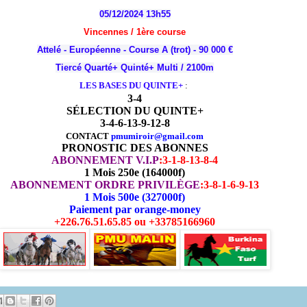
05/12/2024 13h55
Vincennes / 1
ère
course
Attelé - Européenne - Course A (trot) - 90 000 €
Tiercé Quarté+ Quinté+ Multi / 2100m
LES BASES DU QUINTE+
:
3-4
SÉLECTION DU QUINTE+
3-4-6-13-9-12-8
CONTACT
pmumiroir@gmail.com
PRONOSTIC DES ABONNES
ABONNEMENT V.I.P
:
3-1-8-13-8-4
1 Mois 250e (164000f)
ABONNEMENT ORDRE PRIVILÈGE
:
3-8-1-6-9-13
1 Mois 500e (327000f)
Paiement par orange-money
+226.76.51.65.85 ou +33785166960