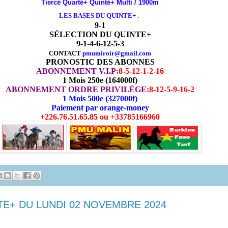
Tiercé Quarté+ Quinté+ Multi / 1900m
LES BASES DU QUINTE+
:
9-1
SÉLECTION DU QUINTE+
9-1-4-6-12-5-3
CONTACT
pmumiroir@gmail.com
PRONOSTIC DES ABONNES
ABONNEMENT V.I.P
:
8-5-12-1-2-16
1 Mois 250e (164000f)
ABONNEMENT ORDRE PRIVILÈGE
:
8-12-5-9-16-2
1 Mois 500e (327000f)
Paiement par orange-money
+226.76.51.65.85 ou +33785166960
TE+ DU LUNDI 02 NOVEMBRE 2024