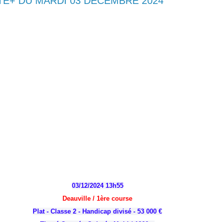
TE+ DU MARDI 03 DECEMBRE 2024
03/12/2024 13h55
Deauville / 1
ère
course
Plat - Classe 2 - Handicap divisé - 53 000 €