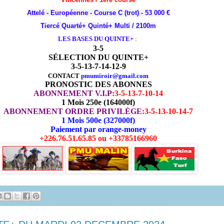
Attelé - Européenne - Course C (trot) - 53 000 €
Tiercé Quarté+ Quinté+ Multi / 2100m
LES BASES DU QUINTE+
:
3-5
SÉLECTION DU QUINTE+
3-5-13-7-14-12-9
CONTACT
pmumiroir@gmail.com
PRONOSTIC DES ABONNES
ABONNEMENT V.I.P
:
3-5-13-7-10-14
1 Mois 250e (164000f)
ABONNEMENT ORDRE PRIVILÈGE
:
3-5-13-10-14-7
1 Mois 500e (327000f)
Paiement par orange-money
+226.76.51.65.85 ou +33785166960