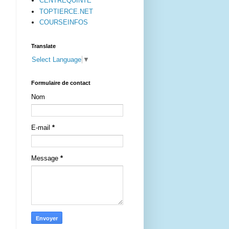
CENTREQUINTE
TOPTIERCE.NET
COURSEINFOS
Translate
Select Language
▼
Formulaire de contact
Nom
E-mail
*
Message
*