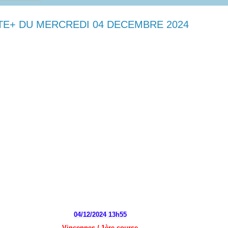
TE+ DU MERCREDI 04 DECEMBRE 2024
04/12/2024 13h55
Vincennes / 1
ère
course