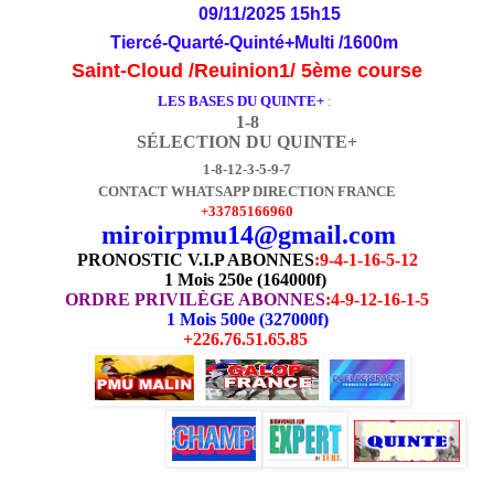
09/11/2025 15h15
Tiercé-Quarté-Quinté+Multi /1600m
Saint-Cloud /Reuinion1/ 5ème course
LES BASES DU QUINTE+
:
1-8
SÉLECTION DU QUINTE+
1-8-12-3-5-9-7
CONTACT WHATSAPP DIRECTION FRANCE
+33785166960
miroirpmu14@gmail.com
PRONOSTIC V.I.P ABONNES
:
9-4-1-16-5-12
1 Mois 250e (164000f)
ORDRE PRIVILÈGE ABONNES
:4-9-12-16-1-5
1 Mois 500e (327000f)
+226.76.51.65.85