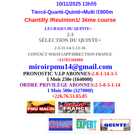
10/11/2025 13h55
Tiercé-Quarté-Quinté+Multi /1900m
Chantilly /Reuinion1/ 3ème course
LES BASES DU QUINTE+
:
2-3
SÉLECTION DU QUINTE+
2-3-11-14-5-13-16
CONTACT WHATSAPP DIRECTION FRANCE
+33785166960
miroirpmu14@gmail.com
PRONOSTIC V.I.P ABONNES
:
2-8-1-14-3-5
1 Mois 250e (164000f)
ORDRE PRIVILÈGE ABONNES
:2-5-8-3-1-14
1 Mois 500e (327000f)
+226.76.51.65.85