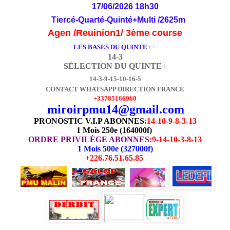
17/06/2026 18h30
Tiercé-Quarté-Quinté+Multi /2625m
Agen /Reuinion1/ 3ème course
LES BASES DU QUINTE+
:
14-3
SÉLECTION DU QUINTE+
14-3-9-15-10-16-5
CONTACT WHATSAPP DIRECTION FRANCE
+33785166960
miroirpmu14@gmail.com
PRONOSTIC V.I.P ABONNES
:
14-10-9-8-3-13
1 Mois 250e (164000f)
ORDRE PRIVILÈGE ABONNES
:9-14-10-3-8-13
1 Mois 500e (327000f)
+226.76.51.65.85